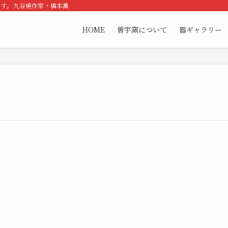
ます。九谷焼作家・橋本薫
HOME
曽宇窯について
器ギャラリー