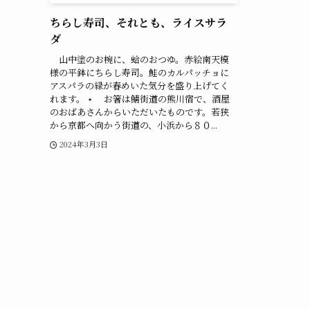
ちらし寿司、それとも、ライスサラ
ダ
山中塗のお椀に、蛤のおつゆ。赤絵南天模
様の平鉢にちらし寿司。鮭のカルパッチョに
アスパラの緑が春めいた気分を盛り上げてく
れます。 ⋆ お箸は鯖街道の熊川宿で、酒屋
のおばあさんからいただいたものです。若狭
から京都へ向かう街道の、小浜から８０...
2024年3月3日