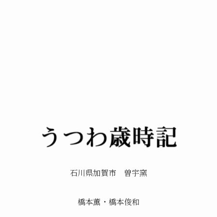
石川県加賀市 曽宇窯
橋本薫・橋本俊和