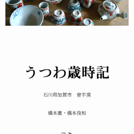
石川県加賀市 曽宇窯
橋本薫・橋本俊和