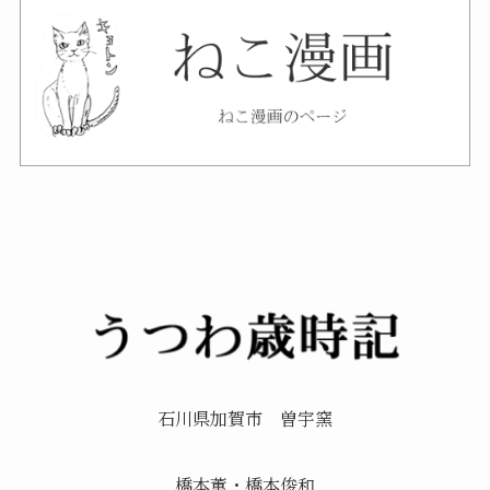
石川県加賀市 曽宇窯
橋本薫・橋本俊和