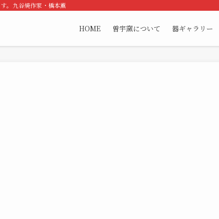
ます。九谷焼作家・橋本薫
HOME
曽宇窯について
器ギャラリー