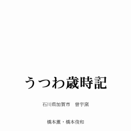
石川県加賀市 曽宇窯
橋本薫・橋本俊和