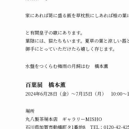
家にあれば笥に盛る飯を草枕旅にしあれば椎の葉
と有間皇子の歌にあります。
葉陰には、猫たちもいます。夏草の葉と涼しい器
御手にとっていただけたら嬉しく存じます。
水盤をつくらむ梅雨の月飼はむ 橋本薫
百葉展 橋本薫
2024年6月28日（金）～7月15日（月） 10:00～17
場所
丸八製茶場本店 ギャラリーMISHO
石川県加賀市動橋町タ1番地8 TEL：0120-42-425