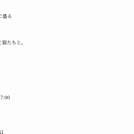
に盛る
と猫たちと。
:00
1