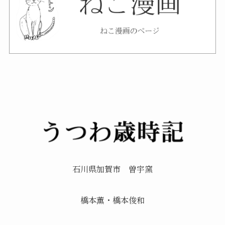
石川県加賀市 曽宇窯
橋本薫・橋本俊和