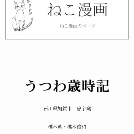
石川県加賀市 曽宇窯
橋本薫・橋本俊和