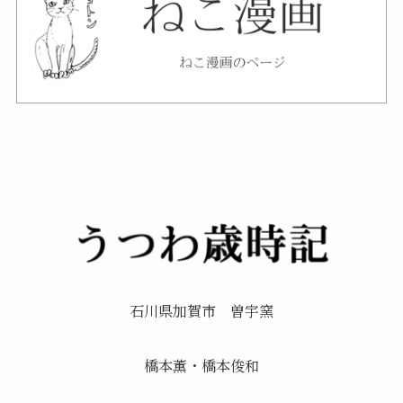
石川県加賀市 曽宇窯
橋本薫・橋本俊和